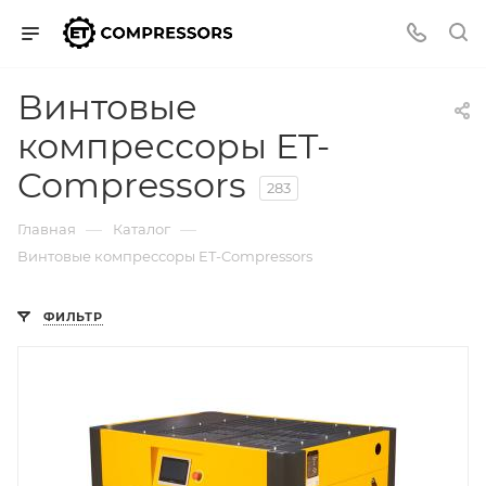
Винтовые
компрессоры ET-
Compressors
283
—
—
Главная
Каталог
Винтовые компрессоры ET-Compressors
ФИЛЬТР