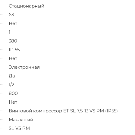
Стационарный
63
Нет
1
380
IP 55
Нет
Электронная
Да
1/2
800
Нет
Винтовой компрессор ET SL 7,5-13 VS PM (IP55)
Масляный
SL VS PM