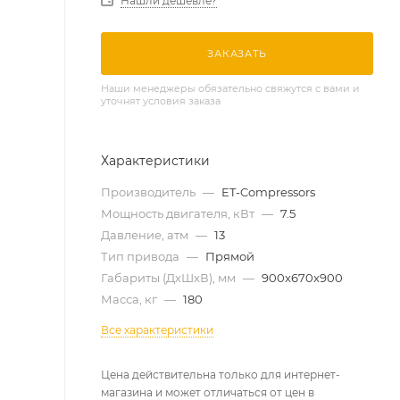
Нашли дешевле?
ЗАКАЗАТЬ
Наши менеджеры обязательно свяжутся с вами и
уточнят условия заказа
Характеристики
Производитель
—
ET-Compressors
Мощность двигателя, кВт
—
7.5
Давление, атм
—
13
Тип привода
—
Прямой
Габариты (ДхШхВ), мм
—
900x670x900
Масса, кг
—
180
Все характеристики
Цена действительна только для интернет-
магазина и может отличаться от цен в