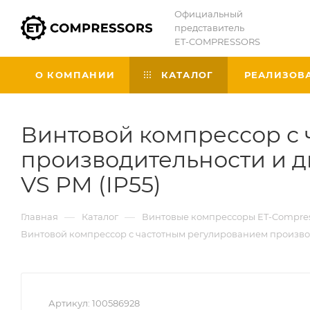
Официальный
представитель
ET-COMPRESSORS
О КОМПАНИИ
КАТАЛОГ
РЕАЛИЗОВ
Винтовой компрессор с
производительности и дв
VS PM (IP55)
—
—
Главная
Каталог
Винтовые компрессоры ET-Compres
Винтовой компрессор с частотным регулированием производит
Артикул:
100586928