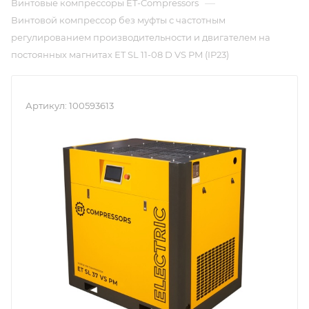
—
Винтовые компрессоры ET-Compressors
Винтовой компрессор без муфты с частотным
регулированием производительности и двигателем на
постоянных магнитах ET SL 11-08 D VS PM (IP23)
Артикул:
100593613