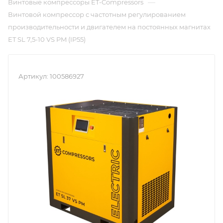
—
Винтовые компрессоры ET-Compressors
Винтовой компрессор с частотным регулированием
производительности и двигателем на постоянных магнитах
ET SL 7,5-10 VS PM (IP55)
Артикул:
100586927