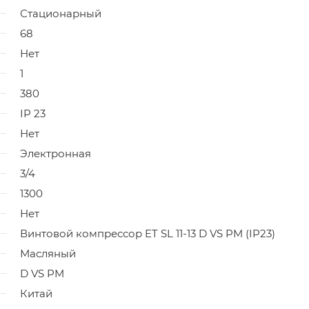
Стационарный
68
Нет
1
380
IP 23
Нет
Электронная
3/4
1300
Нет
Винтовой компрессор ET SL 11-13 D VS PM (IP23)
Масляный
D VS PM
Китай