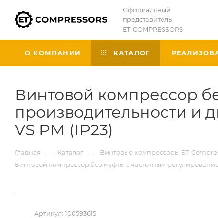
Официальный
представитель
ET-COMPRESSORS
О КОМПАНИИ
КАТАЛОГ
РЕАЛИЗОВ
Винтовой компрессор бе
производительности и дв
VS PM (IP23)
—
—
Главная
Каталог
Винтовые компрессоры ET-Compres
Винтовой компрессор без муфты с частотным регулированием 
Артикул:
100593615