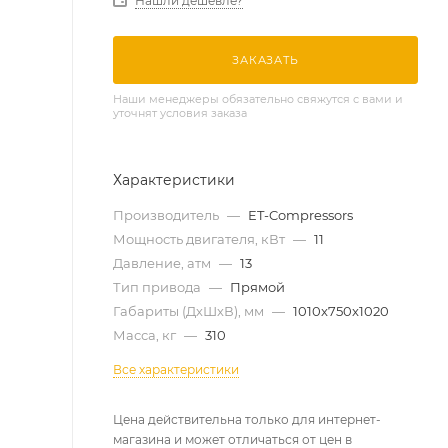
Нашли дешевле?
ЗАКАЗАТЬ
Наши менеджеры обязательно свяжутся с вами и
уточнят условия заказа
Характеристики
Производитель
—
ET-Compressors
Мощность двигателя, кВт
—
11
Давление, атм
—
13
Тип привода
—
Прямой
Габариты (ДхШхВ), мм
—
1010x750x1020
Масса, кг
—
310
Все характеристики
Цена действительна только для интернет-
магазина и может отличаться от цен в