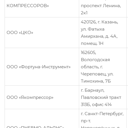
КОМПРЕССОРОВ»
проспект Ленина,
2к1
420126, г. Казань,
ул. Фатыха
ООО «ЦКО»
Амирхана, д. 4А,
помещ. 1Н
162605,
Вологодская
ООО «Фортуна-Инструмент»
область, г.
Череповец, ул.
Тимохина, 7Б
г. Барнаул,
ООО «Якомпрессор»
Павловский тракт
313Б, офис 414
г. Санкт-Петербург,
пр-т.
ООО «ПНЕВМО-АЛЬЯНС»
Непокорённых, д.