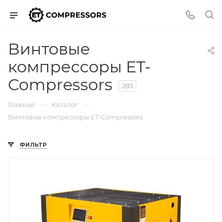
Винтовые
компрессоры ET-
Compressors
283
—
—
Главная
Каталог
Винтовые компрессоры ET-Compressors
ФИЛЬТР