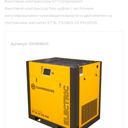
—
Винтовые компрессоры ET-Compressors
Винтовой компрессор без муфты с частотным
регулированием производительности и двигателем на
постоянных магнитах ET SL 7,5-08 D VS PM (IP23)
Артикул:
100593605