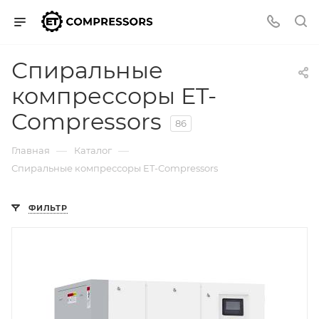
Спиральные
компрессоры ET-
Compressors
86
—
—
Главная
Каталог
Спиральные компрессоры ET-Compressors
ФИЛЬТР