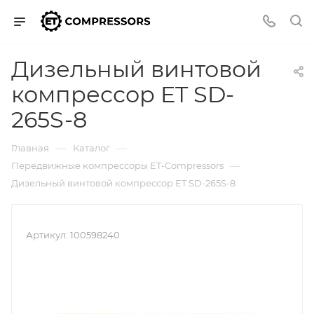
Дизельный винтовой
компрессор ET SD-
265S-8
—
—
Главная
Каталог
—
Передвижные компрессоры ET-Compressors
Дизельный винтовой компрессор ET SD-265S-8
Артикул:
100598240