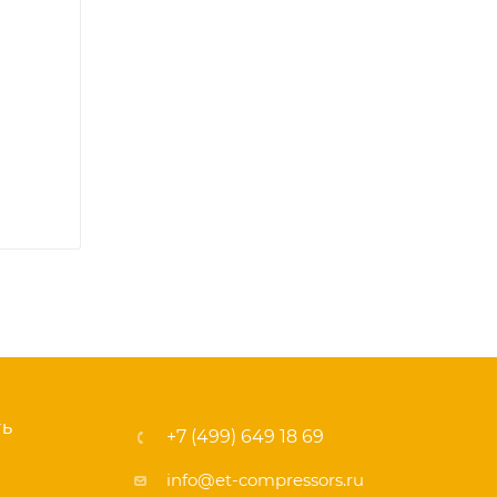
ТЬ
+7 (499) 649 18 69
info@et-compressors.ru