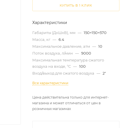
КУПИТЬ В 1 КЛИК
Характеристики
Габариты (ДхШхВ), мм
—
150×150×570
Масса, кг
—
6.4
Максимальное давление, атм
—
10
Поток воздуха, л/мин
—
9000
Максимальная температура сжатого
воздуха на входе, °C
—
100
Вход/выход для сжатого воздуха
—
2"
Все характеристики
Цена действительна только для интернет-
магазина и может отличаться от цен в
розничных магазинах