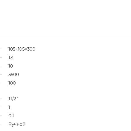
105×105×300
1.4
10
3500
100
1.1/2"
1
0.1
Ручной