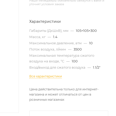
Наши менеджеры обязательно свяжутся с вами и
уточнят условия заказа
Характеристики
Габариты (ДхШхВ), мм
—
105×105×300
Масса, кг
—
1.4
Максимальное давление, атм
—
10
Поток воздуха, л/мин
—
3500
Максимальная температура сжатого
воздуха на входе, °C
—
100
Вход/выход для сжатого воздуха
—
1.1/2"
Все характеристики
Цена действительна только для интернет-
магазина и может отличаться от цен в
розничных магазинах