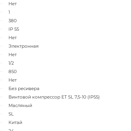
Нет
1
380
IP 55
Нет
Электронная
Нет
1/2
850
Нет
Без ресивера
Винтовой компрессор ET SL 7,5-10 (IP55)
Масляный
SL
Китай
24