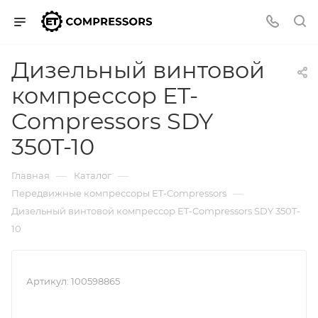
Дизельный винтовой
компрессор ET-
Compressors SDY
350T-10
—
—
Главная
Каталог
—
Передвижные компрессоры ET-Compressors
Дизельный винтовой компрессор ET-Compressors SDY 350T-
10
Артикул:
100598865