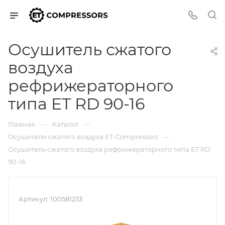
Осушитель сжатого
воздуха
рефрижераторного
типа ET RD 90-16
—
—
Главная
Каталог
—
Осушители сжатого воздуха ET-Compressors
Осушитель сжатого воздуха рефрижераторного типа ET RD
90-16
Артикул:
100581233