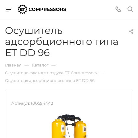
Осушитель
адсорбционного типа
ET DD 96
—
—
Главная
Каталог
—
Осушители сжатого воздуха ET-Compressors
Осушитель адсорбционного типа ET DD 96
Артикул:
100594442